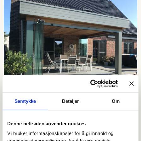
Samtykke
Detaljer
Om
Foldedører
Denne nettsiden anvender cookies
Rammeløse foldedører med mulighet til å åpne opp
Vi bruker informasjonskapsler for å gi innhold og
hele veggpartier.
annonser et personlig preg, for å levere sosiale