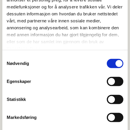
mediefunksjoner og for å analysere trafikken vår. Vi deler
VIS PRODUKT
dessuten informasjon om hvordan du bruker nettstedet
vårt, med partnerne våre innen sosiale medier,
annonsering og analysearbeid, som kan kombinere den
med annen informasjon du har gjort tilgjengelig for dem,
eller som de har samlet inn gjennom din bruk av
tjenestene deres.
S
Nødvendig
a
m
t
Egenskaper
y
k
k
Statistikk
e
v
Markedsføring
a
l