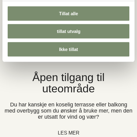
Skyvedører
g
Tillat alle
Markedsledende system med rammeløse skyvbare
glassfelt.
tillat utvalg
VIS PRODUKT
Ikke tillat
Åpen tilgang til
uteområde
Du har kanskje en koselig terrasse eller balkong
med overbygg som du ønsker å bruke mer, men den
er utsatt for vind og vær?
LES MER