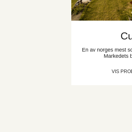
C
En av norges mest so
Markedets b
VIS PR