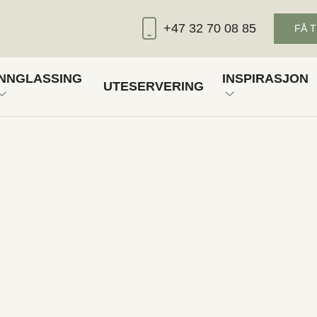
+47 32 70 08 85
FÅ 
INNGLASSING
INSPIRASJON
UTESERVERING
D LAMELLER
FASTGLASS
GALLERI
RT
D DUK
FOLDEDØRER
UTEROMSBL
SKYVEDØRER