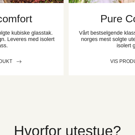
comfort
Pure C
lgte kubiske glasstak.
Vårt bestselgende klas
n. Leveres med isolert
norges mest solgte ut
ass.
isolert 
ODUKT
VIS PROD
Hvorfor utestue?