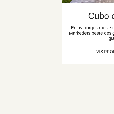
Cubo 
En av norges mest so
Markedets beste desig
gl
VIS PR