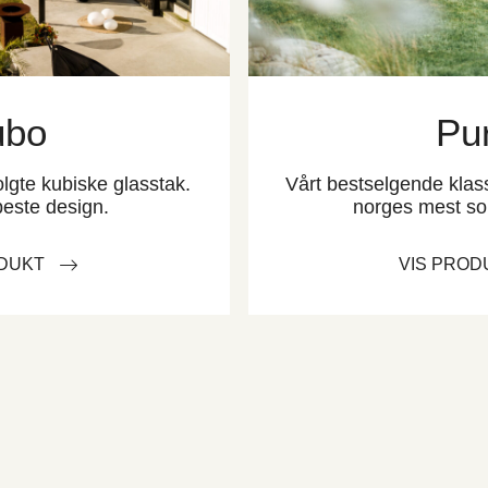
ubo
Pu
lgte kubiske glasstak.
Vårt bestselgende klas
este design.
norges mest sol
ODUKT
VIS PROD