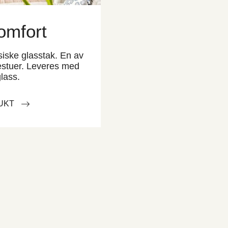
omfort
siske glasstak. En av
estuer. Leveres med
glass.
UKT