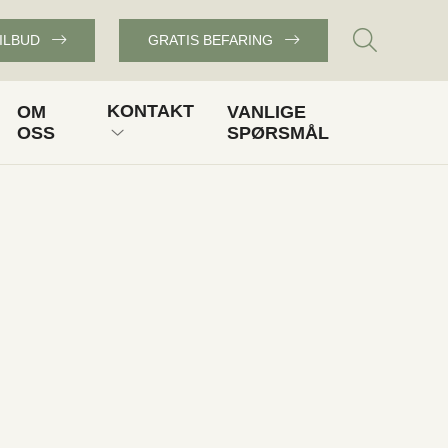
TILBUD
GRATIS BEFARING
KONTAKT
OM
VANLIGE
OSS
SPØRSMÅL
GRATIS BEFARING
OGGEN
FÅ TILBUD
KUNDESERVICE