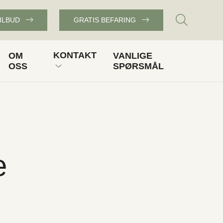
TILBUD
GRATIS BEFARING
KONTAKT
OM
VANLIGE
OSS
SPØRSMÅL
GRATIS BEFARING
OGGEN
FÅ TILBUD
KUNDESERVICE
e