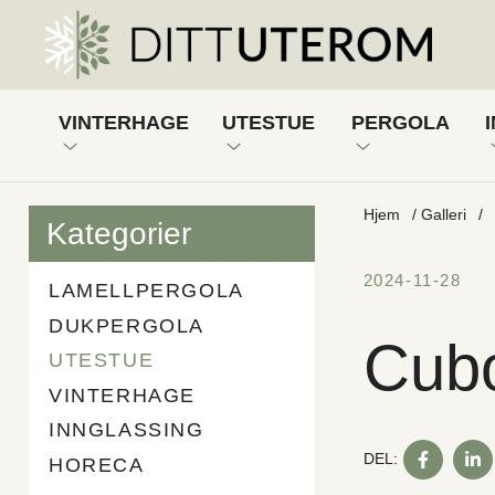
VINTERHAGE
UTESTUE
PERGOLA
VINTERHAGE, HALVISOLERT
UTESTUE, UISOLERT
PERGOLA ME
Hjem
/
Galleri
/
Kategorier
VINTERHAGE, FULLISOLERT
VINTERHAGE, HALVISOLE
PERGOLA ME
2024-11-28
LAMELLPERGOLA
DUKPERGOLA
Cubo
UTESTUE
VINTERHAGE
INNGLASSING
DELA
DEL:
HORECA
PÅ
FACEB