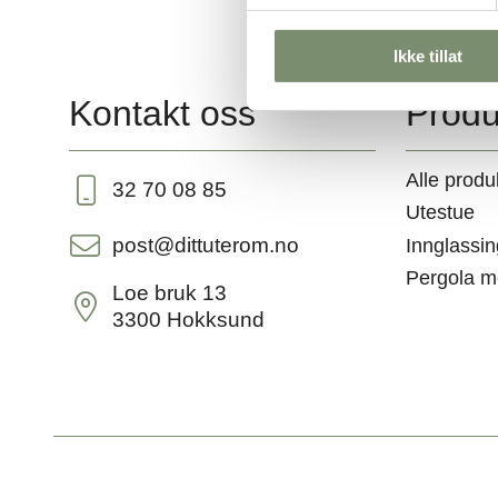
y
k
Ikke tillat
k
e
Kontakt oss
Produ
v
a
l
Alle produ
32 70 08 85
g
Utestue
post@dittuterom.no
Innglassin
Pergola m
Loe bruk 13
3300 Hokksund