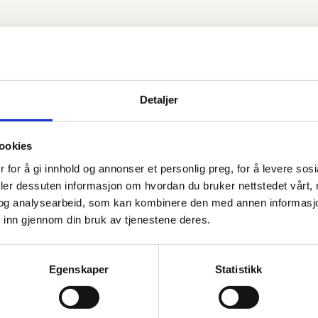
Detaljer
Hold deg oppdatert!
ookies
 for å gi innhold og annonser et personlig preg, for å levere sos
rt nyhetsbrev, og få de siste nyhetene, bli inspirert av a
deler dessuten informasjon om hvordan du bruker nettstedet vårt,
og drøm deg bort i vårt store sortiment!
og analysearbeid, som kan kombinere den med annen informasjon d
 inn gjennom din bruk av tjenestene deres.
Egenskaper
Statistikk