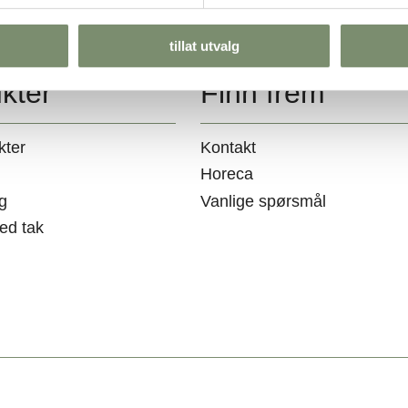
tillat utvalg
kter
Finn frem
kter
Kontakt
Horeca
g
Vanlige spørsmål
ed tak