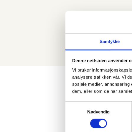
Samtykke
Denne nettsiden anvender c
Vi bruker informasjonskapsler
Meld deg på vå
analysere trafikken vår. Vi 
sosiale medier, annonsering 
dem, eller som de har samlet
S
Nødvendig
a
m
t