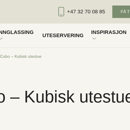
+47 32 70 08 85
FÅ 
INNGLASSING
INSPIRASJON
UTESERVERING
D LAMELLER
FASTGLASS
GALLERI
Cubo – Kubisk utestue
RT
D DUK
FOLDEDØRER
UTEROMSBL
SKYVEDØRER
 – Kubisk utestu
DELA
PÅ
OOK
LINKEDIN