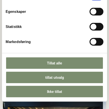
m
t
Egenskaper
y
k
k
Statistikk
e
v
Markedsføring
a
l
g
Tillat alle
tillat utvalg
Ikke tillat