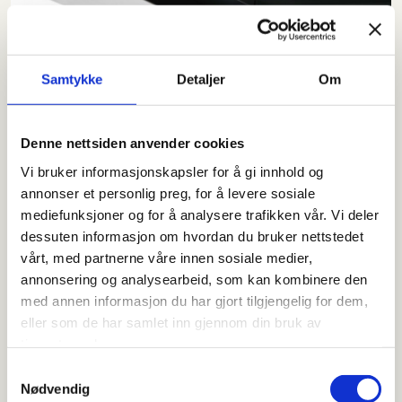
Samtykke
Detaljer
Om
Denne nettsiden anvender cookies
Vi bruker informasjonskapsler for å gi innhold og
annonser et personlig preg, for å levere sosiale
mediefunksjoner og for å analysere trafikken vår. Vi deler
dessuten informasjon om hvordan du bruker nettstedet
vårt, med partnerne våre innen sosiale medier,
annonsering og analysearbeid, som kan kombinere den
med annen informasjon du har gjort tilgjengelig for dem,
eller som de har samlet inn gjennom din bruk av
tjenestene deres.
S
Nødvendig
a