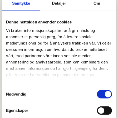
Samtykke
Detaljer
Om
Denne nettsiden anvender cookies
Vi bruker informasjonskapsler for å gi innhold og
annonser et personlig preg, for å levere sosiale
mediefunksjoner og for å analysere trafikken vår. Vi deler
dessuten informasjon om hvordan du bruker nettstedet
vårt, med partnerne våre innen sosiale medier,
annonsering og analysearbeid, som kan kombinere den
med annen informasjon du har gjort tilgjengelig for dem,
eller som de har samlet inn gjennom din bruk av
tjenestene deres.
S
Nødvendig
a
m
t
Egenskaper
y