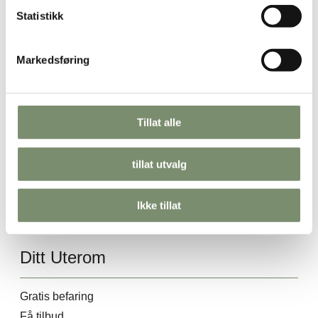
k
Statistikk
Alle produkter
e
Utestue
v
Markedsføring
a
Innglassing
l
Pergola med tak
g
Tillat alle
Finn frem
tillat utvalg
Kontakt
Horeca
Ikke tillat
Vanlige spørsmål
Ditt Uterom
Gratis befaring
Få tilbud