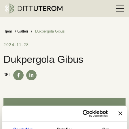
Hjem
/
Galleri
/
Dukpergola Gibus
2024-11-28
Dukpergola Gibus
DELA
DELA
DEL:
PÅ
PÅ
FACEBOOK
LINKEDIN
Hold deg oppdatert!
Meld deg på vårt nyhetsbrev, og få de siste nyhetene,