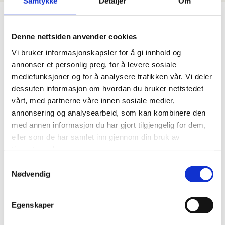
Samtykke
Detaljer
Om
bli inspirert av andre prosjekter og drøm deg bort i vårt
store sortiment!
Denne nettsiden anvender cookies
Vi bruker informasjonskapsler for å gi innhold og
annonser et personlig preg, for å levere sosiale
mediefunksjoner og for å analysere trafikken vår. Vi deler
dessuten informasjon om hvordan du bruker nettstedet
vårt, med partnerne våre innen sosiale medier,
Kontakt oss
annonsering og analysearbeid, som kan kombinere den
med annen informasjon du har gjort tilgjengelig for dem,
32 70 08 85
eller som de har samlet inn gjennom din bruk av
tjenestene deres.
post@dittuterom.no
S
Nødvendig
Loe bruk 13
a
3300 Hokksund
m
t
Egenskaper
y
Produkter
k